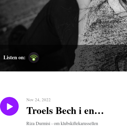
Listen on:
Nov 24, 2022
Troels Bech i en
samtale med Riza
Riza Durmisi - om klubskiftekarussellen